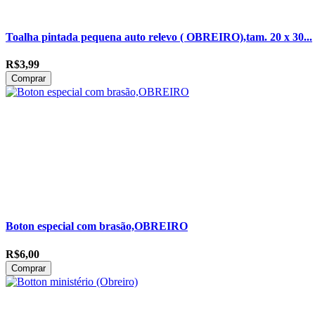
Toalha pintada pequena auto relevo ( OBREIRO),tam. 20 x 30...
R$3,99
Comprar
Boton especial com brasão,OBREIRO
R$6,00
Comprar