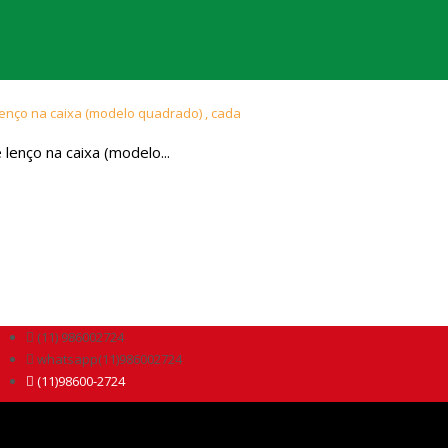
lenço na caixa (modelo...
(11) 986002724
whatsapp(11)986002724
(11)98600-2724