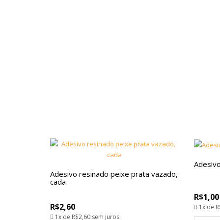
Adesiv
Adesivo resinado peixe prata vazado,
cada
R$1,00
R$2,60
1x de
R
1x de
R$2,60
sem juros