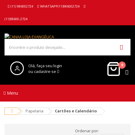
(11) 986002724
WHATSAPP(11)986002724
(11)98600-2724
0
Olá, faça seu login
ou cadastre-se
Menu
Papelaria
Cartões e Calendário
Ordenar por: