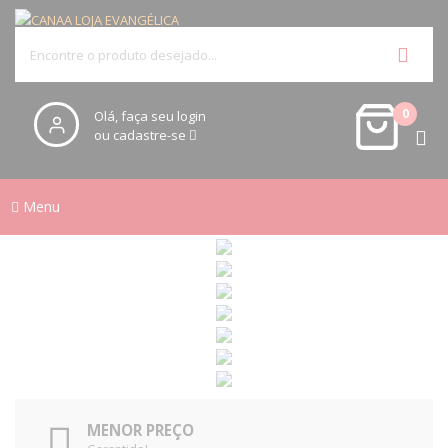
0
Olá, faça seu login
ou cadastre-se
Menu
MENOR PREÇO