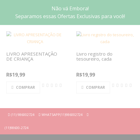
0
Não vá Embora!
Separamos essas Ofertas Exclusivas para você!
LIVRO APRESENTAÇÃO
Livro registro do
DE CRIANÇA
tesoureiro, cada
R$19,99
R$19,99
COMPRAR
COMPRAR
(11) 986002724
WHATSAPP(11)986002724
(11)98600-2724