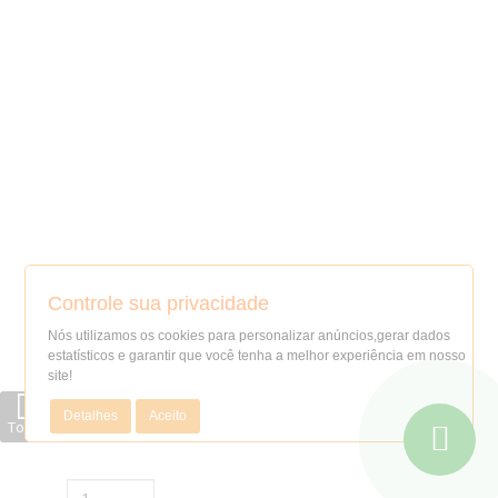
-20%
Controle sua privacidade
Nós utilizamos os cookies para personalizar anúncios,gerar dados
estatísticos e garantir que você tenha a melhor experiência em nosso
Gravata cores variadas , cada
site!
Detalhes
Aceito
Topo
R$12,00
2x de
R$6,27
no cartão
-
+