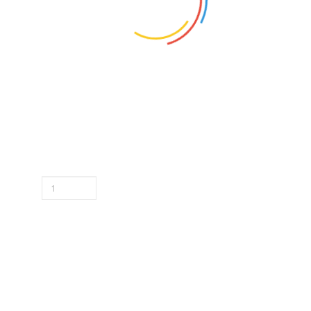
Caderneta kraft ( modelo fé ), cada
R$2,50
1x de
R$2,50
sem juros
-
+
COMPRAR