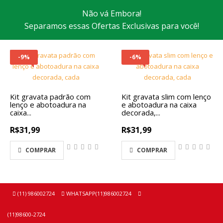
Não vá Embora!
Separamos essas Ofertas Exclusivas para você!
-9%
-6%
Kit gravata padrão com
Kit gravata slim com lenço
lenço e abotoadura na
e abotoadura na caixa
caixa...
decorada,...
R$31,99
R$31,99
COMPRAR
COMPRAR
(11) 986002724
WHATSAPP(11)986002724
(11)98600-2724