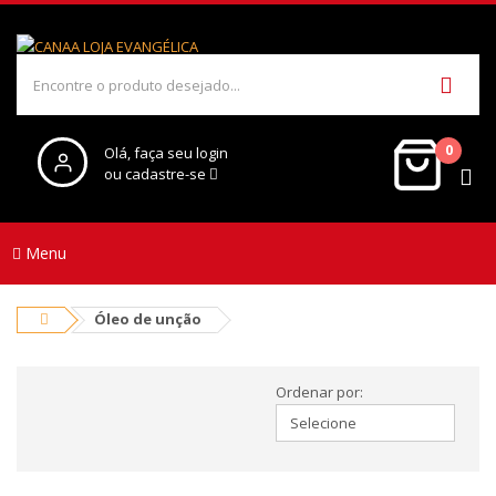
0
Olá, faça seu login
ou cadastre-se
Menu
Óleo de unção
Ordenar por: