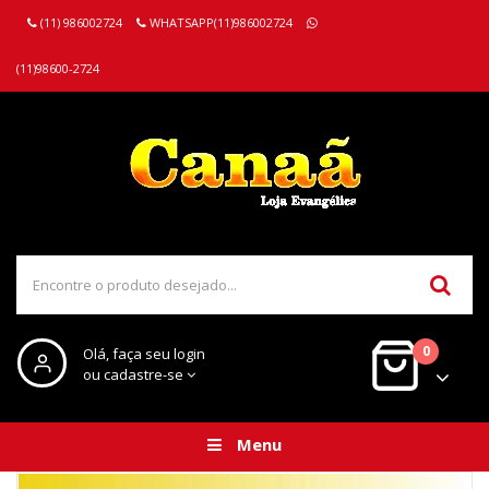
(11) 986002724
WHATSAPP(11)986002724
(11)98600-2724
0
Olá, faça seu login
ou cadastre-se
Menu