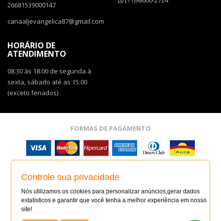
26681539000147
canaaljevangelica87@gmail.com
HORÁRIO DE
ATENDIMENTO
08:30 às 18:00 de segunda à
sexta, sábado até as 15:00
(exceto feriados)
FORMAS DE PAGAMENTO
SITE SEGURO
Controle sua privacidade
SITE SEGURO
Nós utilizamos os cookies para personalizar anúncios,gerar dados
AUDITADO 06/08/26
estatísticos e garantir que você tenha a melhor experiência em nosso
site!
Todas as regras e promoções são válidas apenas para