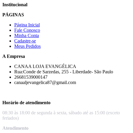
Institucional
PÁGINAS
Página Inicial
Fale Conosco
Minha Conta
Cadastre-se
Meus Pedidos
A Empresa
CANAA LOJA EVANGÉLICA
Rua:Conde de Sarzedas, 255 - Liberdade- São Paulo
26681539000147
canaaljevangelica87@gmail.com
Horário de atendimento
08:30 às 18:00 de segunda à sexta, sábado até as 15:00 (exceto
feriados)
Atendimento