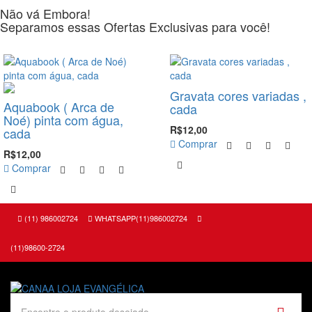
Não vá Embora!
Separamos essas Ofertas Exclusivas para você!
-8%
-20%
Gravata cores variadas ,
Aquabook ( Arca de
cada
Noé) pinta com água,
R$12,00
cada
Comprar
R$12,00
Comprar
(11) 986002724
WHATSAPP(11)986002724
(11)98600-2724