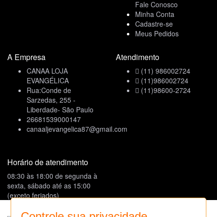
Fale Conosco
Minha Conta
Cadastre-se
Meus Pedidos
A Empresa
Atendimento
CANAA LOJA
(11) 986002724
EVANGÉLICA
(11)986002724
Rua:Conde de
(11)98600-2724
Sarzedas, 255 -
Liberdade- São Paulo
26681539000147
canaaljevangelica87@gmail.com
Horário de atendimento
08:30 às 18:00 de segunda à
sexta, sábado até as 15:00
(exceto feriados)
Formas de Pagamento
Controle sua privacidade