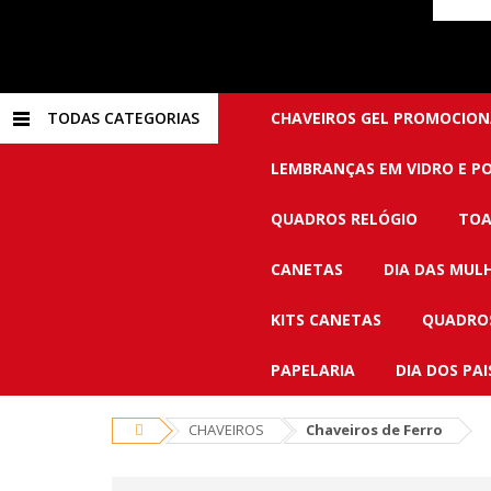
TODAS CATEGORIAS
CHAVEIROS GEL PROMOCION
LEMBRANÇAS EM VIDRO E P
QUADROS RELÓGIO
TOA
CANETAS
DIA DAS MUL
KITS CANETAS
QUADROS
PAPELARIA
DIA DOS PAI
CHAVEIROS
Chaveiros de Ferro