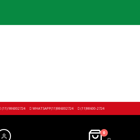
(11) 986002724
WHATSAPP(11)986002724
(11)98600-2724
0