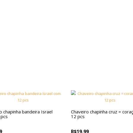
o chapinha bandeira Israel
Chaveiro chapinha cruz = cor
 pcs
12 pcs
9
R$19,99