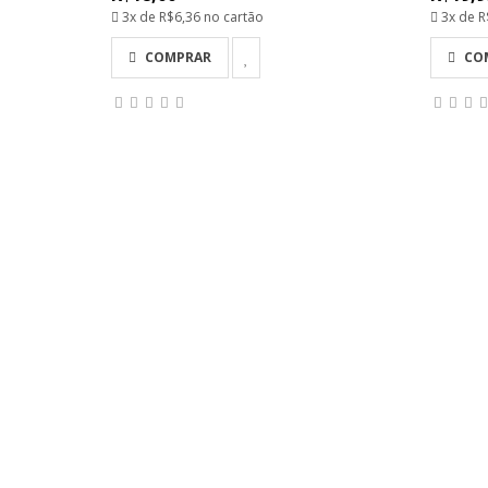
3x de
R$6,36
no cartão
3x de
R
COMPRAR
CO