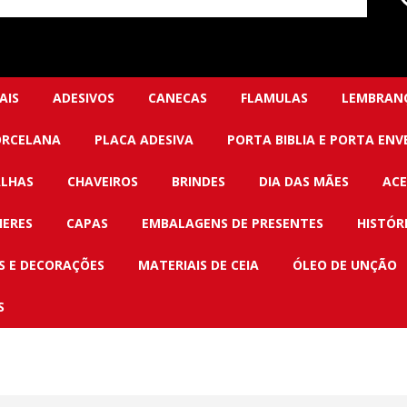
AIS
ADESIVOS
CANECAS
FLAMULAS
LEMBRANÇ
ORCELANA
PLACA ADESIVA
PORTA BIBLIA E PORTA ENV
LHAS
CHAVEIROS
BRINDES
DIA DAS MÃES
ACE
HERES
CAPAS
EMBALAGENS DE PRESENTES
HISTÓR
 E DECORAÇÕES
MATERIAIS DE CEIA
ÓLEO DE UNÇÃO
S