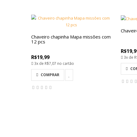
Chaveir
Chaveiro chapinha Mapa missões com
12 pcs
R$19,9
R$19,99
3x de
R
3x de
R$7,07
no cartão
CO
COMPRAR