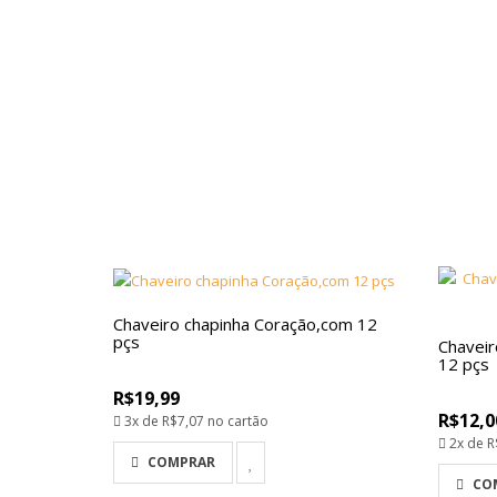
Chaveiro chapinha Coração,com 12
pçs
Chaveir
12 pçs
R$19,99
R$12,0
3x de
R$7,07
no cartão
2x de
R
COMPRAR
CO