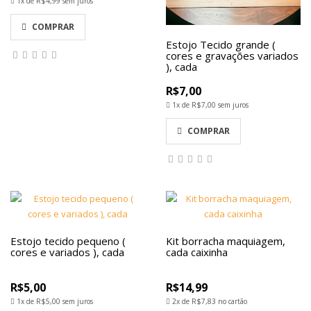
1x de
R$4,99
sem juros
COMPRAR
Estojo Tecido grande (
cores e gravações variados
), cada
R$7,00
1x de
R$7,00
sem juros
COMPRAR
Estojo tecido pequeno (
Kit borracha maquiagem,
cores e variados ), cada
cada caixinha
R$5,00
R$14,99
1x de
R$5,00
sem juros
2x de
R$7,83
no cartão