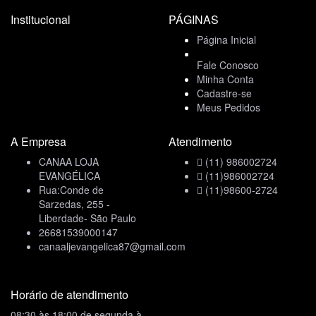
Institucional
PÁGINAS
Página Inicial
Fale Conosco
Minha Conta
Cadastre-se
Meus Pedidos
A Empresa
Atendimento
CANAA LOJA
(11) 986002724
EVANGÉLICA
(11)986002724
Rua:Conde de
(11)98600-2724
Sarzedas, 255 -
Liberdade- São Paulo
26681539000147
canaaljevangelica87@gmail.com
Horário de atendimento
08:30 às 18:00 de segunda à