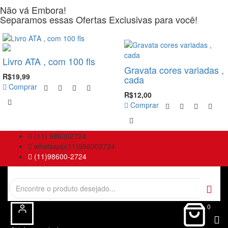
Não vá Embora!
Separamos essas Ofertas Exclusivas para você!
-20%
Livro ATA , com 100 fls
Gravata cores variadas ,
R$19,99
cada
Comprar
R$12,00
Comprar
(11) 986002724
whatsapp(11)986002724
(11)98600-2724
0