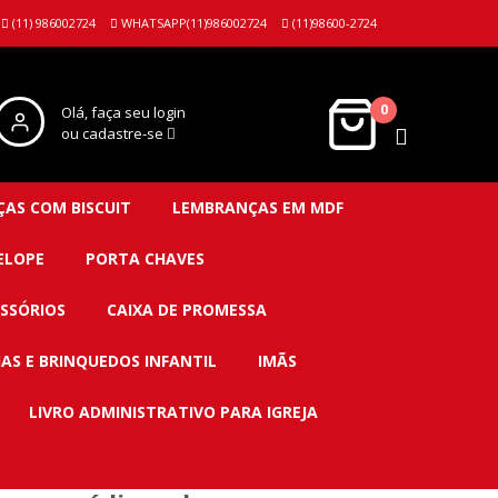
(11) 986002724
WHATSAPP(11)986002724
(11)98600-2724
0
Olá, faça seu login
ou cadastre-se
AS COM BISCUIT
LEMBRANÇAS EM MDF
ELOPE
PORTA CHAVES
SSÓRIOS
CAIXA DE PROMESSA
IAS E BRINQUEDOS INFANTIL
IMÃS
LIVRO ADMINISTRATIVO PARA IGREJA