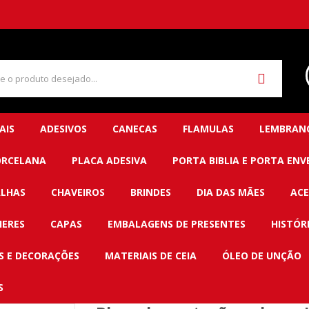
AIS
ADESIVOS
CANECAS
FLAMULAS
LEMBRANÇ
ORCELANA
PLACA ADESIVA
PORTA BIBLIA E PORTA ENV
LHAS
CHAVEIROS
BRINDES
DIA DAS MÃES
ACE
HERES
CAPAS
EMBALAGENS DE PRESENTES
HISTÓR
 E DECORAÇÕES
MATERIAIS DE CEIA
ÓLEO DE UNÇÃO
S