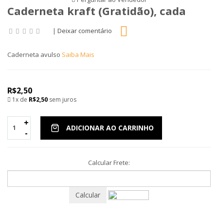
Caderneta kraft (Gratidão), cada
|
Deixar comentário
Caderneta avulso
Saiba Mais
R$2,50
1x de
R$2,50
sem juros
+
ADICIONAR AO CARRINHO
-
Calcular Frete:
Calcular